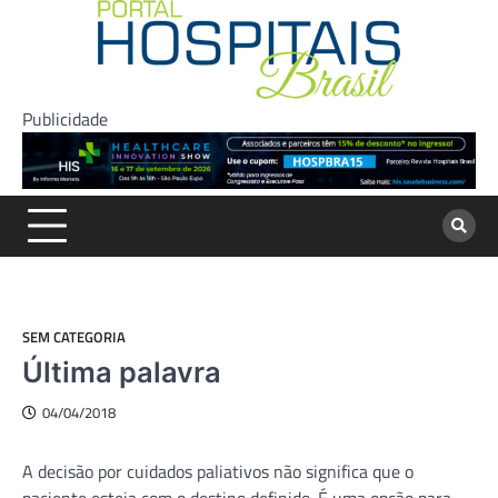
Skip
to
content
Publicidade
SEM CATEGORIA
Última palavra
04/04/2018
A decisão por cuidados paliativos não significa que o
paciente esteja com o destino definido. É uma opção para