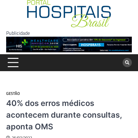
Skip
to
content
Publicidade
GESTÃO
40% dos erros médicos
acontecem durante consultas,
aponta OMS
25/07/2022