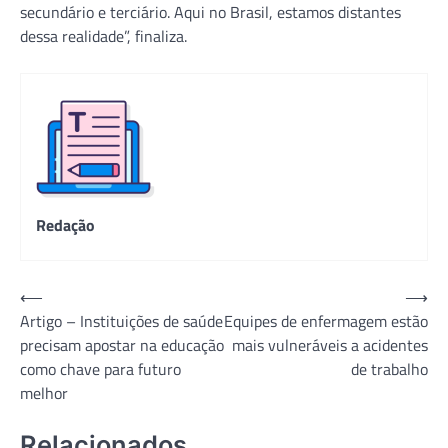
secundário e terciário. Aqui no Brasil, estamos distantes
dessa realidade”, finaliza.
Redação
Navegação
⟵
⟶
Artigo – Instituições de saúde
Equipes de enfermagem estão
de
precisam apostar na educação
mais vulneráveis a acidentes
Post
como chave para futuro
de trabalho
melhor
Relacionados