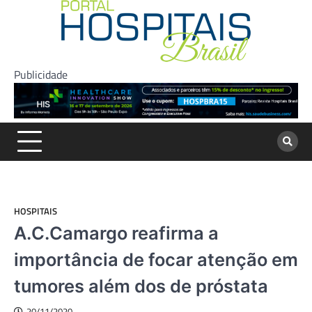
Skip
to
content
Publicidade
HOSPITAIS
A.C.Camargo reafirma a
importância de focar atenção em
tumores além dos de próstata
20/11/2020