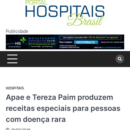
Skip
to
content
Publicidade
HOSPITAIS
Apae e Tereza Paim produzem
receitas especiais para pessoas
com doença rara
29/03/2018