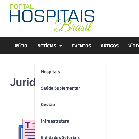
Skip
to
content
INÍCIO
NOTÍCIAS
EVENTOS
ARTIGOS
VÍDE
Hospitais
Juridico – Copia
Saúde Suplementar
Gestão
Infraestrutura
Redação
Entidades Setoriais