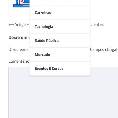
Carreiras
Navegação
⟵
Artigo – Revolução no atendimento aos pacientes
Tecnologia
de
Deixe um comentário
Post
Saúde Pública
O seu endereço de e-mail não será publicado.
Campos obrigat
Mercado
Comentário
*
Eventos E Cursos