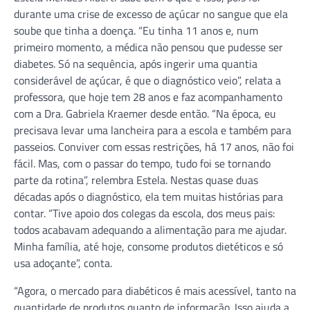
durante uma crise de excesso de açúcar no sangue que ela
soube que tinha a doença. “Eu tinha 11 anos e, num
primeiro momento, a médica não pensou que pudesse ser
diabetes. Só na sequência, após ingerir uma quantia
considerável de açúcar, é que o diagnóstico veio”, relata a
professora, que hoje tem 28 anos e faz acompanhamento
com a Dra. Gabriela Kraemer desde então. “Na época, eu
precisava levar uma lancheira para a escola e também para
passeios. Conviver com essas restrições, há 17 anos, não foi
fácil. Mas, com o passar do tempo, tudo foi se tornando
parte da rotina”, relembra Estela. Nestas quase duas
décadas após o diagnóstico, ela tem muitas histórias para
contar. “Tive apoio dos colegas da escola, dos meus pais:
todos acabavam adequando a alimentação para me ajudar.
Minha família, até hoje, consome produtos dietéticos e só
usa adoçante”, conta.
“Agora, o mercado para diabéticos é mais acessível, tanto na
quantidade de produtos quanto de informação. Isso ajuda a