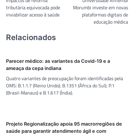
Impactos de reforma
Universidade Anhembi
de
tributária equivocada pode
Morumbi investe em novas
Post
inviabilizar acesso à saúde
plataformas digitais de
educação médica
Relacionados
Parecer médico: as variantes da Covid-19 e a
ameaça da cepa indiana
Quatro variantes de preocupação foram identificadas pela
OMS: B.1.1.7 (Reino Unido); B.1351 (África do Sul); P.1
(Brasil-Manaus) e B.1.617 (Índia).
Projeto Regionalização apoia 95 macrorregiões de
saúde para garantir atendimento ágil e com