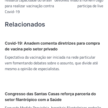
ressalta capacidade do Brasil
devolveu visão a homem cego
Post
para realizar vacinação contra
participa de live
Covid-19
Relacionados
Covid-19: Anadem comenta diretrizes para compra
de vacina pelo setor privado
Expectativa da vacinação ser iniciada na rede particular
vem fomentando debates sobre o assunto, que divide até
mesmo a opinião de especialistas.
Congresso das Santas Casas reforça parceria do
setor filantrópico com a Saúde
Segundo Medida Provisória, hospitais filantrópicos poderão