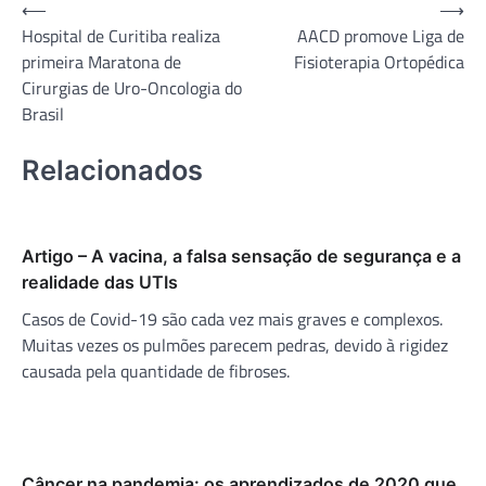
Navegação
⟵
⟶
Hospital de Curitiba realiza
AACD promove Liga de
de
primeira Maratona de
Fisioterapia Ortopédica
Post
Cirurgias de Uro-Oncologia do
Brasil
Relacionados
Artigo – A vacina, a falsa sensação de segurança e a
realidade das UTIs
Casos de Covid-19 são cada vez mais graves e complexos.
Muitas vezes os pulmões parecem pedras, devido à rigidez
causada pela quantidade de fibroses.
Câncer na pandemia: os aprendizados de 2020 que