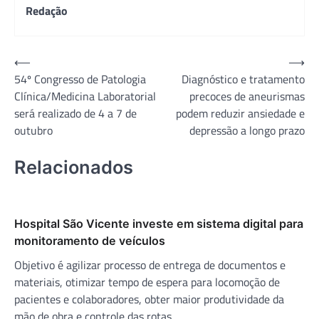
Redação
Navegação
⟵
⟶
54º Congresso de Patologia
Diagnóstico e tratamento
de
Clínica/Medicina Laboratorial
precoces de aneurismas
Post
será realizado de 4 a 7 de
podem reduzir ansiedade e
outubro
depressão a longo prazo
Relacionados
Hospital São Vicente investe em sistema digital para
monitoramento de veículos
Objetivo é agilizar processo de entrega de documentos e
materiais, otimizar tempo de espera para locomoção de
pacientes e colaboradores, obter maior produtividade da
mão de obra e controle das rotas.