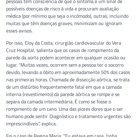
pessoas têm consciência de que o sintoma é um sinal de
possíveis doenças de risco à vida e procuram avaliação
médica (por mínimo que seja o incômodo), outras, incluindo
muitas que têm doenças graves, minimizam ou ignoram
esses avisos.
Por isso, Eloy da Costa, cirurgião cardiovascular do Vera
Cruz Hospital, salienta que os casos de rompimento da
parede da aorta podem acontecer em qualquer ocasião ou
lugar. “Muitas vezes, ocorrem sem a pessoa ter o socorro
devido, levando a óbito em aproximadamente 50% dos casos
nas primeiras horas. Chamada de dissecção aórtica, se trata
de um distúrbio frequentemente fatal em que a camada
interna (revestimento) da parede aórtica se rompe e se
separa da camada intermediária. É como se fosse o
rompimento de um cano. Uma das piores dores que o ser
humano pode sentir. Diagnóstico e tratamento urgentes são
imprescindíveis”, explica.
Foi o caso de Regina Maria. “Eu estava em casa, tinha