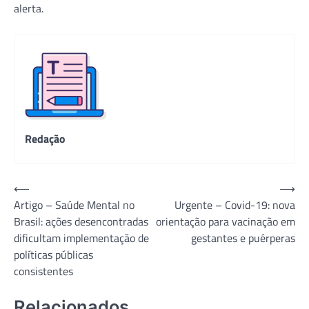
alerta.
Redação
Navegação
⟵
⟶
Artigo – Saúde Mental no
Urgente – Covid-19: nova
de
Brasil: ações desencontradas
orientação para vacinação em
Post
dificultam implementação de
gestantes e puérperas
políticas públicas
consistentes
Relacionados