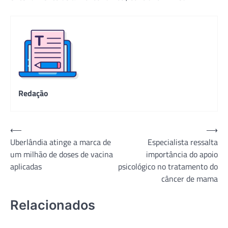
Redação
Navegação
⟵
⟶
Uberlândia atinge a marca de
Especialista ressalta
de
um milhão de doses de vacina
importância do apoio
Post
aplicadas
psicológico no tratamento do
câncer de mama
Relacionados