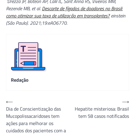
¹Drezza JP, Boteon AP, Calil IL, Sant Anna RS, Viveiros MM,
Rezende MB, et al.
Descarte de fígados de doadores no Brasil:
como otimizar sua taxa de utilização em transplantes?
einstein
(São Paulo). 2021;19:eAO6770.
Redação
Navegação
⟵
⟶
Dia de Conscientização das
Hepatite misteriosa: Brasil
de
Mucopolissacaridoses tem
tem 58 casos notificados
Post
ações para melhorar os
cuidados dos pacientes com a