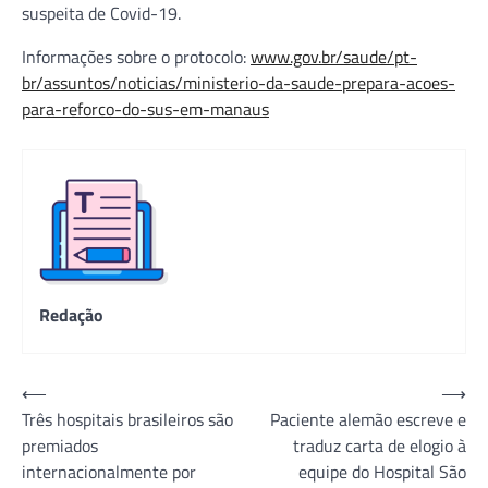
suspeita de Covid-19.
Informações sobre o protocolo:
www.gov.br/saude/pt-
br/assuntos/noticias/ministerio-da-saude-prepara-acoes-
para-reforco-do-sus-em-manaus
Redação
Navegação
⟵
⟶
Três hospitais brasileiros são
Paciente alemão escreve e
de
premiados
traduz carta de elogio à
Post
internacionalmente por
equipe do Hospital São