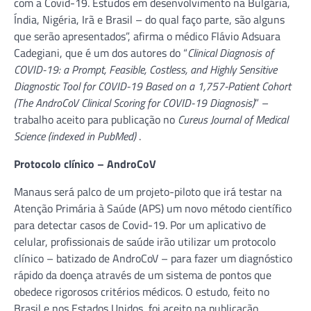
com a Covid-19. Estudos em desenvolvimento na Bulgária,
Índia, Nigéria, Irã e Brasil – do qual faço parte, são alguns
que serão apresentados”, afirma o médico Flávio Adsuara
Cadegiani, que é um dos autores do “
Clinical Diagnosis of
COVID-19: a Prompt, Feasible, Costless, and Highly Sensitive
Diagnostic Tool for COVID-19 Based on a 1,757-Patient Cohort
(The AndroCoV Clinical Scoring for COVID-19 Diagnosis)
” –
trabalho aceito para publicação no
Cureus Journal of Medical
Science (indexed in PubMed)
.
Protocolo clínico – AndroCoV
Manaus será palco de um projeto-piloto que irá testar na
Atenção Primária à Saúde (APS) um novo método científico
para detectar casos de Covid-19. Por um aplicativo de
celular, profissionais de saúde irão utilizar um protocolo
clínico – batizado de AndroCoV – para fazer um diagnóstico
rápido da doença através de um sistema de pontos que
obedece rigorosos critérios médicos. O estudo, feito no
Brasil e nos Estados Unidos, foi aceito na publicação