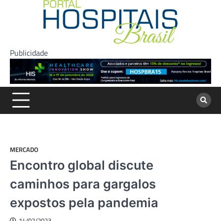
Skip
to
content
Publicidade
MERCADO
Encontro global discute
caminhos para gargalos
expostos pela pandemia
14/02/2023