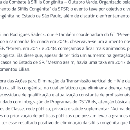
 de Combate à Sífilis Congênita – Outubro Verde. Organizado pela
nto da Sífilis Congênita” da SPSP, o evento teve por objetivo div
 congênita no Estado de São Paulo, além de discutir o enfrentamento
ilian Rodrigues Sadeck, que é também coordenadora do GT “Preve
ando a campanha foi criada em 2016, observava-se um aumento nos
o de SP. “Porém, em 2017 e 2018, começamos a ficar mais animados, 
logista. Ela disse que, apesar de ter tido um aumento na gestação
os casos no Estado de SP. “Mesmo assim, havia uma taxa em 2017 d
comentou Lilian.
a das Ações para Eliminação da Transmissão Vertical do HIV e da S
da sífilis congênita, no qual enfatizou que eliminar a doença re
cessidade de qualificação e atualização constante de profissionai
uidado com integração de Programas de DST/Aids, atenção básica 
s de Classe, rede pública, privada e saúde suplementar. “Acima de
s na priorização de políticas públicas que possam levar a grande
er esse resultado positivo de eliminação da sífilis congênita que 