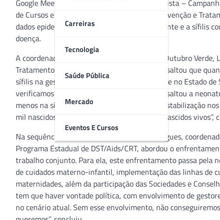
Google Meet) Encontro Virtual com o Especialista – Campanha
de Cursos e Eventos e Grupo de Trabalho “Prevenção e Tratame
Carreiras
dados epidemiológicos sobre a sífilis em gestante e a sífilis
doença.
Tecnologia
A coordenadora do Encontro e da campanha Outubro Verde, L
Tratamento da Sífilis Congênita” da SPSP, ressaltou que qu
Saúde Pública
sífilis na gestante e sífilis congênita no Brasil e no Estad
verificamos uma estabilização da doença”, ressaltou a neonato
Mercado
menos na sífilis congênita verificou-se uma estabilização n
mil nascidos vivos e em 2018 de 6,6 por mil nascidos vivos”, 
Eventos E Cursos
Na sequência, a médica Carmen Silvia Domingues, coordenador
Programa Estadual de DST/Aids/CRT, abordou o enfrentamento 
trabalho conjunto. Para ela, este enfrentamento passa pela ne
de cuidados materno-infantil, implementação das linhas de c
maternidades, além da participação das Sociedades e Conselho
tem que haver vontade política, com envolvimento de gestore
no cenário atual. Sem esse envolvimento, não conseguiremos t
queremos”, concluiu.