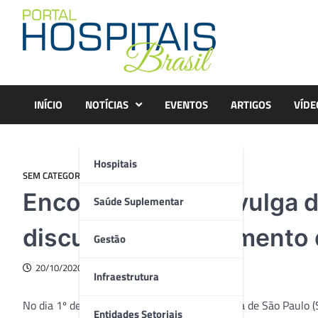
Skip
to
content
INÍCIO
NOTÍCIAS
EVENTOS
ARTIGOS
VÍDE
Hospitais
SEM CATEGORIA
Encontro virtual divulga d
Saúde Suplementar
discute o enfrentamento
Gestão
20/10/2020
Infraestrutura
No dia 1º de outubro, a Sociedade de Pediatria de São Paulo
Entidades Setoriais