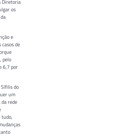
 Diretoria
ulgar os
 da
nção e
 casos de
porque
, pelo
e 6,7 por
ífilis do
quer um
s da rede
e
 tudo,
s mudanças
tanto