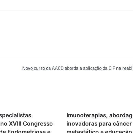
Novo curso da AACD aborda a aplicação da CIF na reabi
pecialistas
Imunoterapias, aborda
 no XVIII Congresso
inovadoras para câncer
 de Endometriose e
metastático e educação