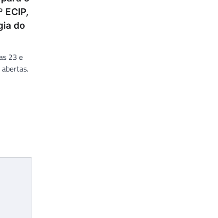
º ECIP,
gia do
as 23 e
 abertas.