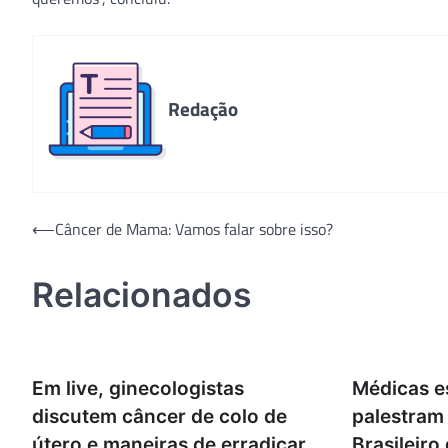
Redação
Navegação
⟵
Câncer de Mama: Vamos falar sobre isso?
de
Relacionados
Post
Em live, ginecologistas
Médicas es
discutem câncer de colo de
palestram
útero e maneiras de erradicar
Brasileiro