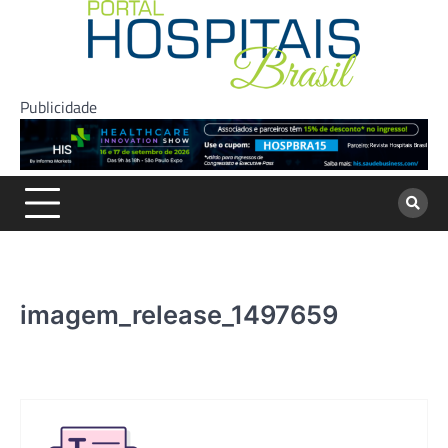
Skip
to
content
Publicidade
imagem_release_1497659