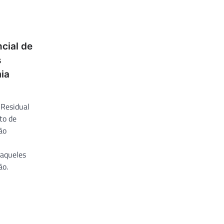
cial de
s
ia
 Residual
to de
ão
aqueles
ão.