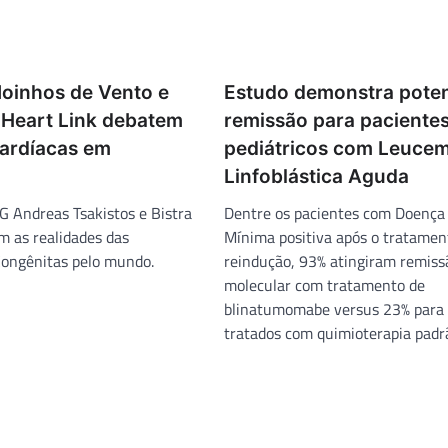
Moinhos de Vento e
Estudo demonstra poten
s Heart Link debatem
remissão para paciente
ardíacas em
pediátricos com Leucem
Linfoblástica Aguda
G Andreas Tsakistos e Bistra
Dentre os pacientes com Doença
m as realidades das
Mínima positiva após o tratamen
Congênitas pelo mundo.
reindução, 93% atingiram remiss
molecular com tratamento de
blinatumomabe versus 23% para 
tratados com quimioterapia padr