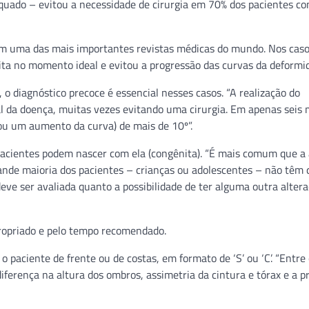
quado – evitou a necessidade de cirurgia em 70% dos pacientes c
 em uma das mais importantes revistas médicas do mundo. Nos cas
feita no momento ideal e evitou a progressão das curvas da deformi
 o diagnóstico precoce é essencial nesses casos. “A realização do
 da doença, muitas vezes evitando uma cirurgia. Em apenas seis
ou um aumento da curva) de mais de 10º”.
acientes podem nascer com ela (congênita). “É mais comum que a 
rande maioria dos pacientes – crianças ou adolescentes – não têm 
eve ser avaliada quanto a possibilidade de ter alguma outra alter
propriado e pelo tempo recomendado.
paciente de frente ou de costas, em formato de ‘S’ ou ‘C’. “Entre
 diferença na altura dos ombros, assimetria da cintura e tórax e a 