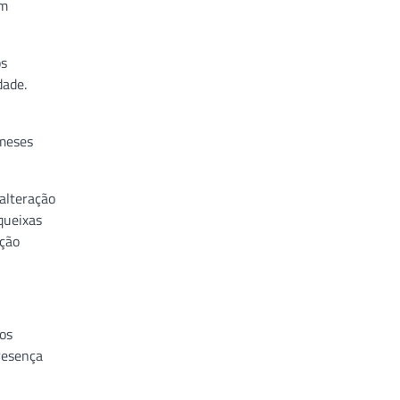
om
os
dade.
 meses
alteração
queixas
ação
 os
presença