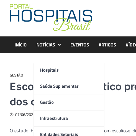
Skip
to
content
INÍCIO
NOTÍCIAS
EVENTOS
ARTIGOS
VÍDE
Hospitais
GESTÃO
Escoliose: diagnóstico pr
Saúde Suplementar
dos casos
Gestão
07/06/2021
Infraestrutura
O estudo ‘Efeitos da órtese em adolescentes com escoliose i
Entidades Setoriais