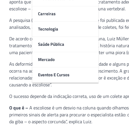
aponta que o diagnóstico precoce – aliado ao tratamento ade
escoliose – a deformidade mais comum na coluna vertebral.
Carreiras
A pesquisa (2013) sobre o tratamento precoce foi publicada
analisados, a intervenção médica, com o uso de coletes, foi 
Tecnologia
De acordo com o cirurgião especialista em coluna, Luiz Müller,
Saúde Pública
tratamento em curvas menores pode mudar a história natural
uma paciente no estirão do crescimento pode ter uma piora (
Mercado
As deformidades podem ocorrer em qualquer idade e alguns p
ocorra na adolescência, perto do estirão de crescimento. A g
Eventos E Cursos
relacionadas, apenas a deformidade em si. A dor é exceção e d
causando a escoliose”.
O sucesso depende da indicação correta, uso de um colete a
O que é –
A escoliose é um desvio na coluna quando olhamos o 
primeiros sinais de alerta para procurar o especialista estão:
da giba – o aspecto corcunda”, explica Luiz.