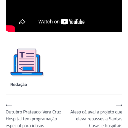
Redação
Navegação
⟵
⟶
Outubro Prateado: Vera Cruz
Alesp dá aval a projeto que
de
Hospital tem programação
eleva repasses a Santas
Post
especial para idosos
Casas e hospitais