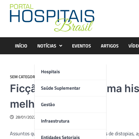
Skip
to
content
INÍCIO
NOTÍCIAS
EVENTOS
ARTIGOS
VÍDE
Hospitais
SEM CATEGORIA
Ficção-realidade: uma his
Saúde Suplementar
melhores
Gestão
28/01/2022
Infraestrutura
Assuntos que antes eram exclusivos dos livros de distopias, a
Entidades Setoriais