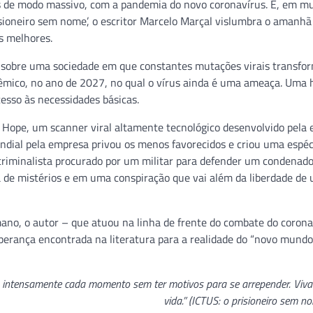
 de modo massivo, com a pandemia do novo coronavírus. E, em mu
risioneiro sem nome’, o escritor Marcelo Marçal vislumbra o amanhã
 melhores.
tir sobre uma sociedade em que constantes mutações virais transf
êmico, no ano de 2027, no qual o vírus ainda é uma ameaça. Uma h
esso às necessidades básicas.
 Hope, um scanner viral altamente tecnológico desenvolvido pela
undial pela empresa privou os menos favorecidos e criou uma espéc
 criminalista procurado por um militar para defender um condena
ia de mistérios e em uma conspiração que vai além da liberdade de
mano, o autor – que atuou na linha de frente do combate do corona
rança encontrada na literatura para a realidade do “novo mundo
va intensamente cada momento sem ter motivos para se arrepender. Viv
vida.” (ICTUS: o prisioneiro sem n