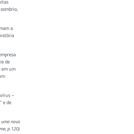
itas
 sombrio,
ormam a
istória
 empresa
ie de
do em um
 um
vírus –
” e de
a uma nova
ome, p.120)