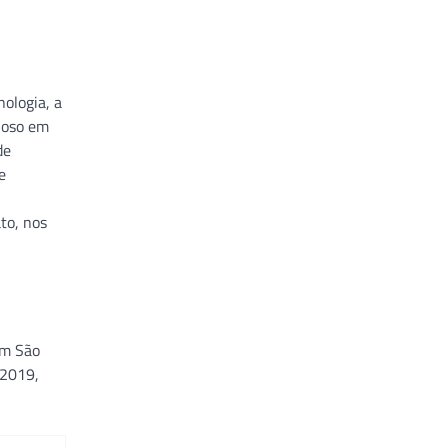
ologia, a
ioso em
de
e
to, nos
em São
 2019,