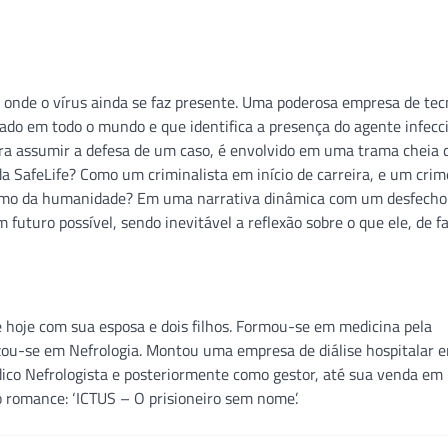
nde o vírus ainda se faz presente. Uma poderosa empresa de tecn
ado em todo o mundo e que identifica a presença do agente infecc
ra assumir a defesa de um caso, é envolvido em uma trama cheia 
da SafeLife? Como um criminalista em início de carreira, e um crim
rumo da humanidade? Em uma narrativa dinâmica com um desfecho
futuro possível, sendo inevitável a reflexão sobre o que ele, de fa
 hoje com sua esposa e dois filhos. Formou-se em medicina pela
lizou-se em Nefrologia. Montou uma empresa de diálise hospitalar 
dico Nefrologista e posteriormente como gestor, até sua venda em
 romance: ‘ICTUS – O prisioneiro sem nome’.