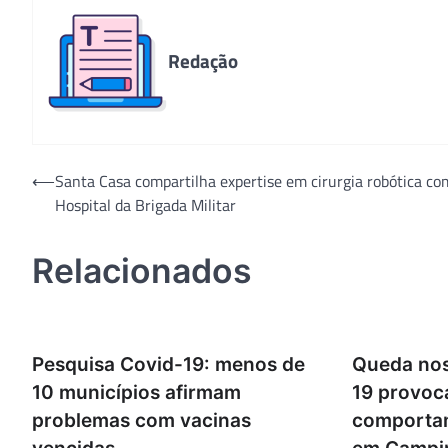
Redação
Navegação
⟵
Santa Casa compartilha expertise em cirurgia robótica co
Hospital da Brigada Militar
de
Post
Relacionados
Pesquisa Covid-19: menos de
Queda nos
10 municípios afirmam
19 provoc
problemas com vacinas
comporta