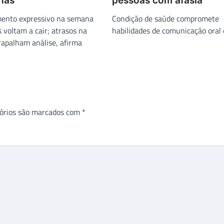
nas
pessoas com afasia
mento expressivo na semana
Condição de saúde compromete
s voltam a cair; atrasos na
habilidades de comunicação oral e
rapalham análise, afirma
órios são marcados com
*