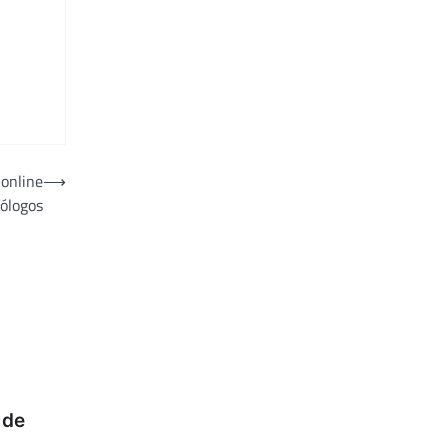
 online
⟶
cólogos
 de