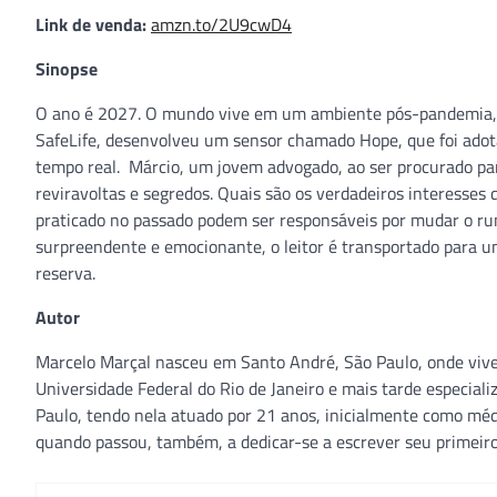
Link de venda:
amzn.to/2U9cwD4
Sinopse
O ano é 2027. O mundo vive em um ambiente pós-pandemia, o
SafeLife, desenvolveu um sensor chamado Hope, que foi adot
tempo real. Márcio, um jovem advogado, ao ser procurado pa
reviravoltas e segredos. Quais são os verdadeiros interesses 
praticado no passado podem ser responsáveis por mudar o 
surpreendente e emocionante, o leitor é transportado para um 
reserva.
Autor
Marcelo Marçal nasceu em Santo André, São Paulo, onde vive
Universidade Federal do Rio de Janeiro e mais tarde especia
Paulo, tendo nela atuado por 21 anos, inicialmente como mé
quando passou, também, a dedicar-se a escrever seu primeiro