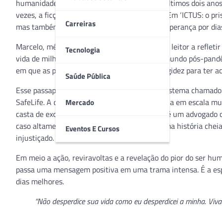
humanidade presenciou este fenômeno nos últimos dois anos
vezes, a ficção se confundiu com a realidade. Em ‘ICTUS: o p
Carreiras
mas também transmite uma mensagem de esperança por dias
Marcelo, médico e gestor em saúde, convida o leitor a refle
Tecnologia
vida de milhões de pessoas. Ele apresenta o mundo pós-pand
em que as pessoas precisarão comprovar a higidez para ter ac
Saúde Pública
Esse passaporte para “viver” é dado por um sistema chamado
SafeLife. A detenção exclusiva desta tecnologia em escala m
Mercado
casta de excluídos sanitários. O protagonista é um advogado
caso altamente sigiloso. Ele se envolve em uma história che
Eventos E Cursos
injustiçado.
Em meio a ação, reviravoltas e a revelação do pior do ser hu
passa uma mensagem positiva em uma trama intensa. É a espe
dias melhores.
“Não desperdice sua vida como eu desperdicei a minha. Vi