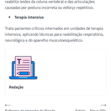
reabilita lesões da coluna vertebral e das articulações
causadas por postura incorreta ou esforço repetitivo.
Terapia intensiva
Trata pacientes críticos internados em unidades de terapia
intensiva, aplicando técnicas para reabilitação respiratória,
neurológica e do aparelho musculoesquelético.
Redação
Navegação
⟵
⟶
Reforma do Imposto de Renda
Artigo – Novo PAI: