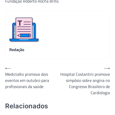
Fundação Roberto Rocha Brito.
Redação
Navegação
⟵
⟶
Medictalks promove dois
Hospital Costantini promove
de
eventos em outubro para
simpósio sobre angina no
Post
profissionais da saúde
Congresso Brasileiro de
Cardiologia
Relacionados