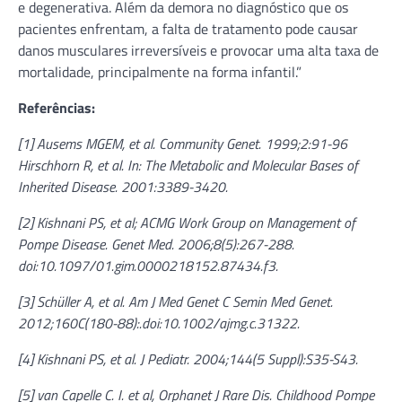
e degenerativa. Além da demora no diagnóstico que os
pacientes enfrentam, a falta de tratamento pode causar
danos musculares irreversíveis e provocar uma alta taxa de
mortalidade, principalmente na forma infantil.”
Referências:
[1] Ausems MGEM, et al. Community Genet. 1999;2:91-96
Hirschhorn R, et al. In: The Metabolic and Molecular Bases of
Inherited Disease. 2001:3389-3420.
[2] Kishnani PS, et al; ACMG Work Group on Management of
Pompe Disease. Genet Med. 2006;8(5):267-288.
doi:10.1097/01.gim.0000218152.87434.f3.
[3] Schüller A, et al. Am J Med Genet C Semin Med Genet.
2012;160C(180-88):.doi:10.1002/ajmg.c.31322.
[4] Kishnani PS, et al. J Pediatr. 2004;144(5 Suppl):S35-S43.
[5] van Capelle C. I. et al, Orphanet J Rare Dis. Childhood Pompe