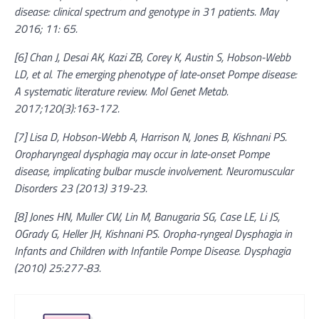
disease: clinical spectrum and genotype in 31 patients. May
2016; 11: 65.
[6] Chan J, Desai AK, Kazi ZB, Corey K, Austin S, Hobson-Webb
LD, et al. The emerging phenotype of late-onset Pompe disease:
A systematic literature review. Mol Genet Metab.
2017;120(3):163-172.
[7] Lisa D, Hobson-Webb A, Harrison N, Jones B, Kishnani PS.
Oropharyngeal dysphagia may occur in late-onset Pompe
disease, implicating bulbar muscle involvement. Neuromuscular
Disorders 23 (2013) 319-23.
[8] Jones HN, Muller CW, Lin M, Banugaria SG, Case LE, Li JS,
OGrady G, Heller JH, Kishnani PS. Oropha-ryngeal Dysphagia in
Infants and Children with Infantile Pompe Disease. Dysphagia
(2010) 25:277-83.