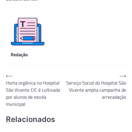
Redação
Navegação
⟵
⟶
Horta orgânica no Hospital
Serviço Social do Hospital São
de
São Vicente CIC é cultivada
Vicente amplia campanha de
Post
por alunos de escola
arrecadação
municipal
Relacionados