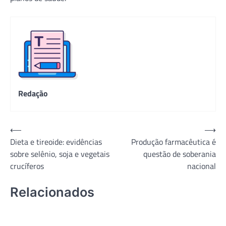
Redação
Navegação
⟵
⟶
Dieta e tireoide: evidências
Produção farmacêutica é
de
sobre selênio, soja e vegetais
questão de soberania
Post
crucíferos
nacional
Relacionados