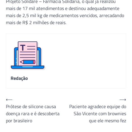
Projeto Solidare – Farmácia Solidária, o qual já realizou
mais de 17 mil atendimentos e destinou adequadamente
mais de 2,5 mil kg de medicamentos vencidos, arrecadando
mais de R$ 2 milhões de reais.
Redação
Navegação
⟵
⟶
Prótese de silicone causa
Paciente agradece equipe do
de
doença rara e é descoberta
São Vicente com brownies
Post
por brasileiro
que ele mesmo fez