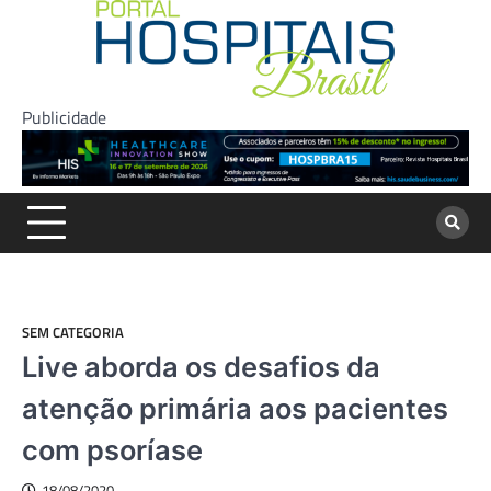
Skip
to
content
Publicidade
SEM CATEGORIA
Live aborda os desafios da
atenção primária aos pacientes
com psoríase
18/08/2020