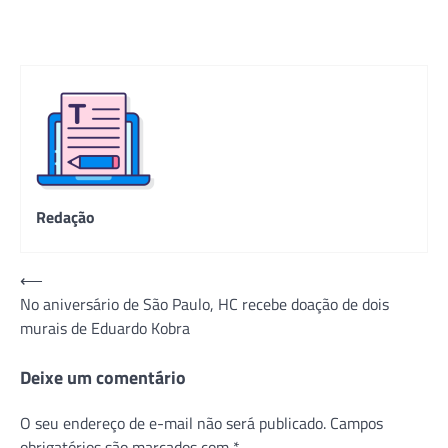
Redação
Navegação
⟵
No aniversário de São Paulo, HC recebe doação de dois
de
murais de Eduardo Kobra
Post
Deixe um comentário
O seu endereço de e-mail não será publicado.
Campos
obrigatórios são marcados com
*