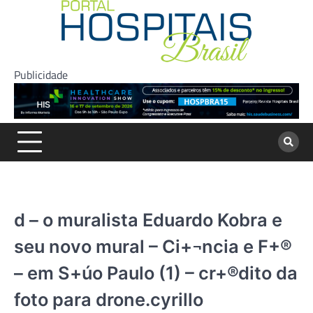
Skip
to
content
Publicidade
d – o muralista Eduardo Kobra e
seu novo mural – Ci+¬ncia e F+®
– em S+úo Paulo (1) – cr+®dito da
foto para drone.cyrillo