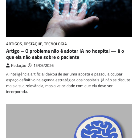
ARTIGOS
,
DESTAQUE
,
TECNOLOGIA
Artigo – O problema não é adotar IA no hospital — é o
que ela não sabe sobre o paciente
Redação
15/06/2026
A inteligência artificial deixou de ser uma aposta e passou a ocupar
espaço definitivo na agenda estratégica dos hospitais. Já não se discute
mais a sua relevância, mas a velocidade com que ela deve ser
incorporada.