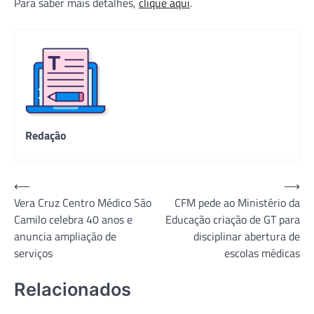
Para saber mais detalhes,
clique aqui
.
Redação
Navegação
⟵
⟶
Vera Cruz Centro Médico São
CFM pede ao Ministério da
de
Camilo celebra 40 anos e
Educação criação de GT para
Post
anuncia ampliação de
disciplinar abertura de
serviços
escolas médicas
Relacionados