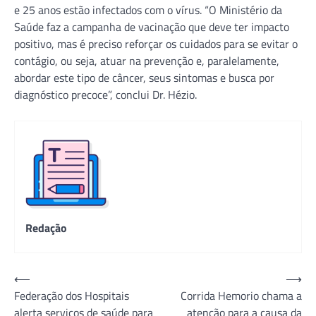
e 25 anos estão infectados com o vírus. “O Ministério da
Saúde faz a campanha de vacinação que deve ter impacto
positivo, mas é preciso reforçar os cuidados para se evitar o
contágio, ou seja, atuar na prevenção e, paralelamente,
abordar este tipo de câncer, seus sintomas e busca por
diagnóstico precoce”, conclui Dr. Hézio.
Redação
Navegação
⟵
⟶
Federação dos Hospitais
Corrida Hemorio chama a
de
alerta serviços de saúde para
atenção para a causa da