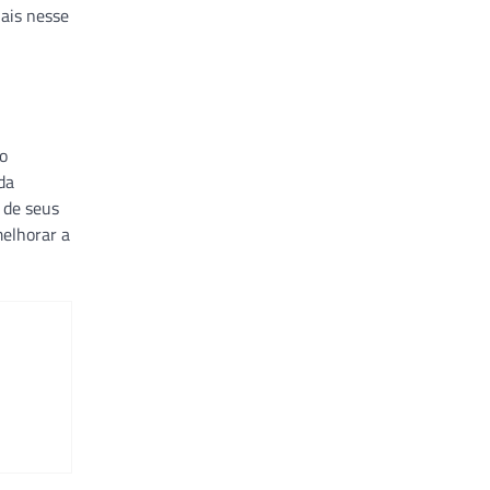
nais nesse
o
da
 de seus
elhorar a