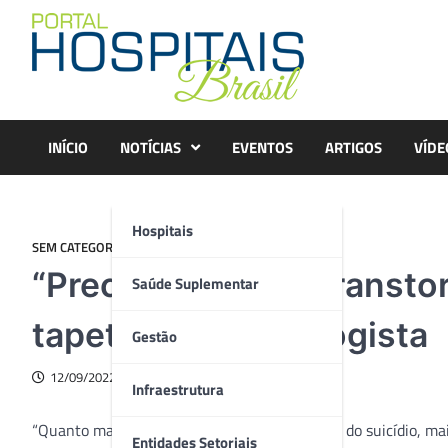
Skip
to
content
INÍCIO
NOTÍCIAS
EVENTOS
ARTIGOS
VÍDE
Hospitais
SEM CATEGORIA
“Precisamos tirar transt
Saúde Suplementar
tapete”, diz neurologista
Gestão
12/09/2022
Infraestrutura
“Quanto mais a gente falar sobre a prevenção do suicídio, ma
Entidades Setoriais