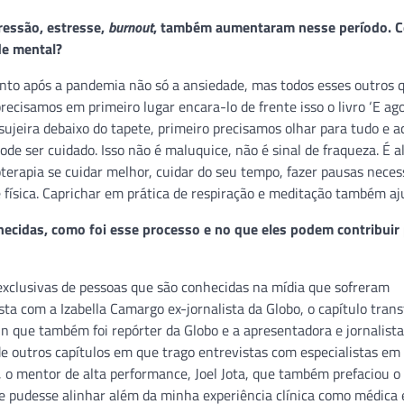
ressão, estresse,
burnout
, também aumentaram nesse período. 
de mental?
to após a pandemia não só a ansiedade, mas todos esses outros 
ecisamos em primeiro lugar encara-lo de frente isso o livro ‘E a
ujeira debaixo do tapete, primeiro precisamos olhar para tudo e ac
de ser cuidado. Isso não é maluquice, não é sinal de fraqueza. É a
oterapia se cuidar melhor, cuidar do seu tempo, fazer pausas necess
 física. Caprichar em prática de respiração e meditação também a
hecidas, como foi esse processo e no que eles podem contribuir
 exclusivas de pessoas que são conhecidas na mídia que sofreram
ta com a Izabella Camargo ex-jornalista da Globo, o capítulo tran
n que também foi repórter da Globo e a apresentadora e jornalista
de outros capítulos em que trago entrevistas com especialistas em
, o mentor de alta performance, Joel Jota, que também prefaciou o l
ue pudesse alinhar além da minha experiência clínica como médica 