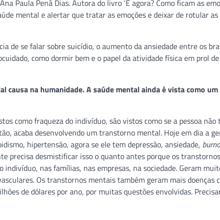
 Ana Paula Penã Dias. Autora do livro ‘E agora? Como ficam as em
saúde mental e alertar que tratar as emoções e deixar de rotular as
ia de se falar sobre suicídio, o aumento da ansiedade entre os bra
cuidado, como dormir bem e o papel da atividade física em prol d
ntal causa na huma­nidade. A saúde mental ainda é vista como um
stos como fraqueza do indivíduo, são vistos como se a pessoa não 
Então, acaba desenvolvendo um transtorno mental. Hoje em dia a ge
oidismo, hipertensão, agora se ele tem depressão, ansiedade,
burno
nte precisa desmistificar isso o quanto antes porque os transtorno
 indivíduo, nas famílias, nas empresas, na sociedade. Geram muit
ovasculares. Os transtornos mentais também geram mais doenças c
lhões de dólares por ano, por muitas questões envolvidas. Precisa