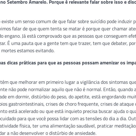
no Setembro Amarelo. Porque é relevante falar sobre isso e disc
 existe um senso comum de que falar sobre suicídio pode induzir 
imos falar de que quem tenta se matar é porque quer chamar at
ndo engano. Já está comprovado que as pessoas que conseguem ef
izar. É uma pauta que a gente tem que trazer, tem que debater, po
s mortes estamos evitando.
as dicas práticas para que as pessoas possam amenizar os imp
têm que melhorar em primeiro lugar a vigilância dos sintomas que
nte não pode normalizar aquilo que não é normal. Então, quando 
dade em dormir, distúrbio do peso, do apetite, está engordando mui
os gastrointestinais, crises de choro frequente, crises de ataque 
ento está acelerado ou que está inquieto precisa buscar ajuda o qu
cuidado para que você possa lidar com as tensões do dia a dia. Out
atividade física, ter uma alimentação saudável, praticar meditação
judar a não desenvolver o distúrbio de ansiedade.