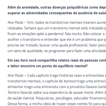
Além da ansiedade, outras doenças psiquiátricas como dep
superar as adversidades consequentes da ausência de saú
Ana Paula –
Sim, todos os transtornos mentais tiveram aumen
relatados. Sempre que um transtorno mental está instalado pr
ficam as emoções após a pandemia’ fala muito. Não colocar a s
acolher o transtorno e entender que ele é um problema que po
precisa ser tratado, buscar uma ajuda profissional, fazer psic
um sono de qualidade, se programar para fazer uma atividade
Em seu livro você compartilha relatos reais de pessoas con
o leitor encontre um ponto de equilíbrio mental?
Ana Paula –
Cada capítulo trago histórias reais e entrevistas
transtornos mentais, o capítulo de
burnout
trago uma entrevis
alimentar trago uma entrevista com a jornalista Daiana Garbi
Tenório falando sobre sua experiência de quase morte. Além 
da saúde mental. Psiquiatras, psicólogos, educador financeiro
Dessa forma, a minha ideia de trazer esses nomes foi para q