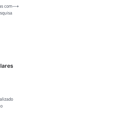
as com
⟶
squisa
lares
alizado
lo