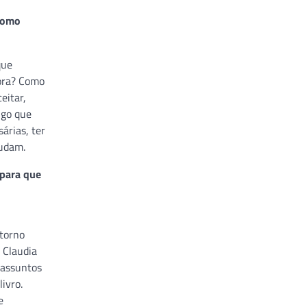
Como
que
gora? Como
eitar,
lgo que
árias, ter
judam.
 para que
storno
 Claudia
 assuntos
ivro.
e