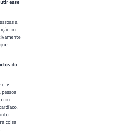
utir esse
pessoas a
enção ou
etivamente
rque
actos do
 elas
a pessoa
to ou
cardíaco,
anto
ra coisa
,