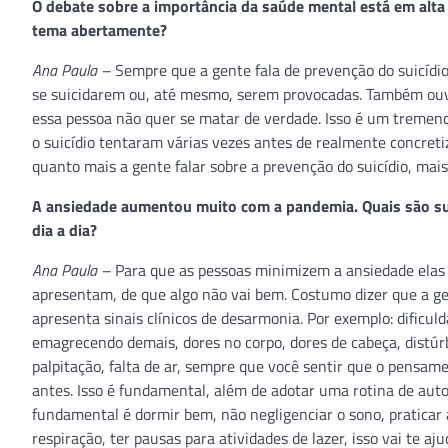
O debate sobre a importância da saúde mental está em alta 
tema abertamente?
Ana Paula –
Sempre que a gente fala de prevenção do suicídio
se suicidarem ou, até mesmo, serem provocadas. Também ouv
essa pessoa não quer se matar de verdade. Isso é um treme
o suicídio tentaram várias vezes antes de realmente concret
quanto mais a gente falar sobre a prevenção do suicídio, mai
A ansiedade aumentou muito com a pandemia. Quais são su
dia a dia?
Ana Paula –
Para que as pessoas minimizem a ansiedade elas 
apresentam, de que algo não vai bem. Costumo dizer que a ge
apresenta sinais clínicos de desarmonia. Por exemplo: dificul
emagrecendo demais, dores no corpo, dores de cabeça, distúrbi
palpitação, falta de ar, sempre que você sentir que o pensam
antes. Isso é fundamental, além de adotar uma rotina de auto
fundamental é dormir bem, não negligenciar o sono, praticar 
respiração, ter pausas para atividades de lazer, isso vai te a