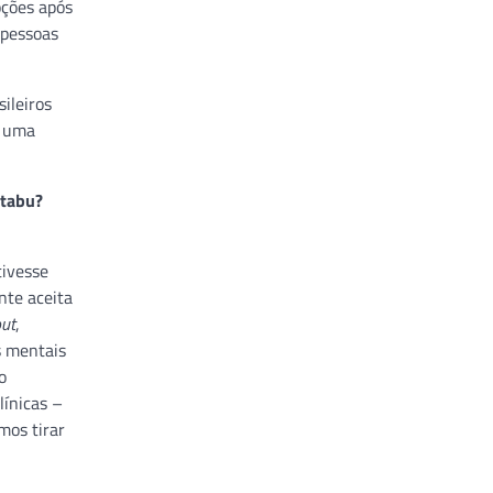
oções após
 pessoas
sileiros
e uma
 tabu?
tivesse
nte aceita
ut
,
s mentais
o
línicas –
mos tirar