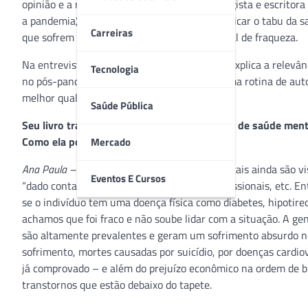
opinião e a recomendação da médica neurologista e escritora
a pandemia’, a especialista pretende desmistificar o tabu da 
Carreiras
que sofrem de transtornos mentais como sinal de fraqueza.
Na entrevista a seguir, Ana Paula Penã Dias explica a relevânc
Tecnologia
no pós-pandemia, a importância de adotar uma rotina de auto
melhor qualidade de vida. Confira:
Saúde Pública
Seu livro trata sobre os prejuízos que a falta de saúde me
Como ela pode ser desmistificada?
Mercado
Ana Paula –
Infelizmente os transtornos mentais ainda são vi
Eventos E Cursos
“dado conta” de suas questões pessoais, profissionais, etc. 
se o indivíduo tem uma doença física como diabetes, hipotire
achamos que foi fraco e não soube lidar com a situação. A ge
são altamente prevalentes e geram um sofrimento absurdo no
sofrimento, mortes causadas por suicídio, por doenças cardi
já comprovado – e além do prejuízo econômico na ordem de bi
transtornos que estão debaixo do tapete.