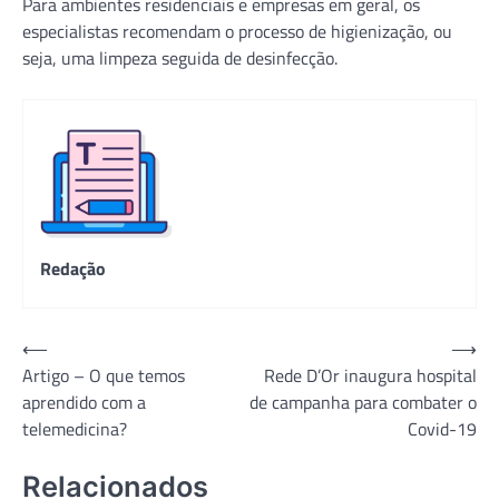
Para ambientes residenciais e empresas em geral, os
especialistas recomendam o processo de higienização, ou
seja, uma limpeza seguida de desinfecção.
Redação
Navegação
⟵
⟶
Artigo – O que temos
Rede D’Or inaugura hospital
de
aprendido com a
de campanha para combater o
Post
telemedicina?
Covid-19
Relacionados