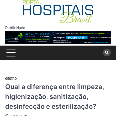
Skip
to
content
Publicidade
GESTÃO
Qual a diferença entre limpeza,
higienização, sanitização,
desinfecção e esterilização?
28/05/2020