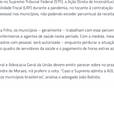
ôs no Supremo Tribunal Federal (STF), a Ação Direta de Inconstituc
bilidade Fiscal (LRF) durante a pandemia, no tocante à contratação
 pessoal nos municípios, não podendo exceder percentual da receit
ra Filho, os municípios – geralmente – trabalham com esse percen
, enfermeiros e agentes de saúde neste período. Com a medida, me
gastos com pessoal, será autorizada – enquanto perdurar a situaçã
do quadro de servidores da saúde e o pagamento de horas extras a
eral e Advocacia Geral da União devem emitir parecer sobre no pr
ndre de Moraes, irá proferir o voto. “Caso o Supremo admita a ADI,
s municípios brasileiros”, analisa o advogado João Batista.