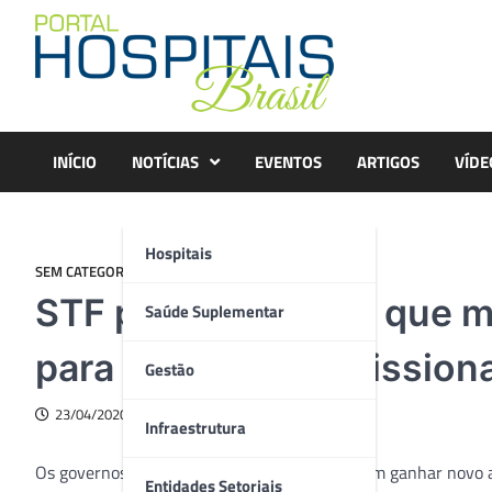
Skip
to
content
INÍCIO
NOTÍCIAS
EVENTOS
ARTIGOS
VÍDE
Hospitais
SEM CATEGORIA
STF pode autorizar que 
Saúde Suplementar
para contratar profissio
Gestão
23/04/2020
Infraestrutura
Os governos municipais de todo o Brasil podem ganhar novo a
Entidades Setoriais