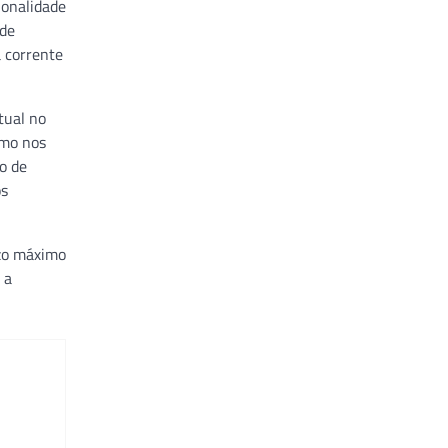
ionalidade
 de
a corrente
tual no
smo nos
o de
os
azo máximo
 a