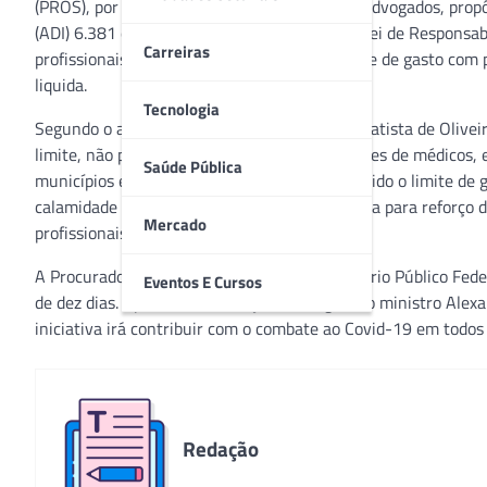
(PROS), por meio do escritório Oliveira Filho Advogados, prop
(ADI) 6.381 que pode alterar a legislação e a Lei de Responsa
Carreiras
profissionais de saúde. A LRF estabelece limite de gasto com
liquida.
Tecnologia
Segundo o advogado que propõe a ADI, João Batista de Olivei
limite, não podendo realizar novas contratações de médicos
Saúde Pública
municípios em Poder Executivo já tenha atingido o limite de 
calamidade pública – a contratação temporária para reforço 
Mercado
profissionais.
A Procuradoria-Geral da República do Ministério Público Fed
Eventos E Cursos
de dez dias. Após a manifestação dos órgãos, o ministro Alexa
iniciativa irá contribuir com o combate ao Covid-19 em todos o
Redação