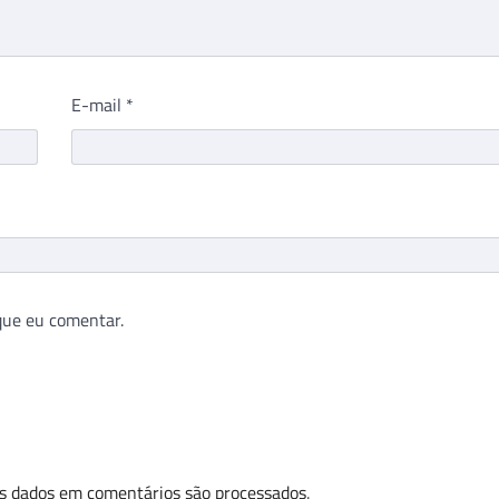
E-mail
*
que eu comentar.
s dados em comentários são processados
.