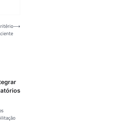
ritério
⟶
ciente
tegrar
ratórios
os
ilitação