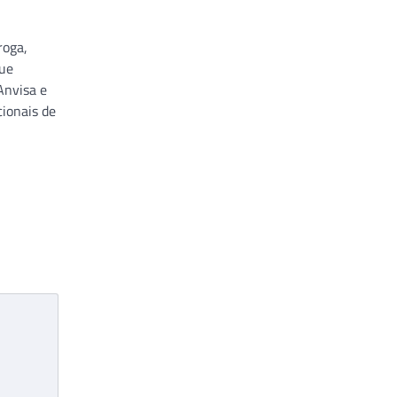
roga,
que
Anvisa e
cionais de