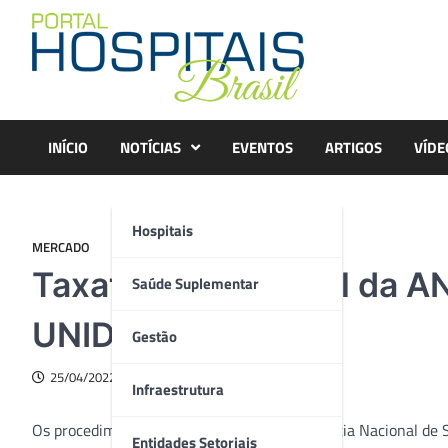
Skip
to
content
INÍCIO
NOTÍCIAS
EVENTOS
ARTIGOS
VÍDE
Hospitais
MERCADO
Taxatividade do Rol da A
Saúde Suplementar
UNIDAS
Gestão
25/04/2022
Infraestrutura
Os procedimentos definidos pelo Rol da Agência Nacional de 
Entidades Setoriais