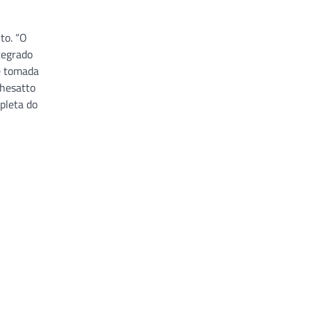
to. “O
tegrado
e tomada
chesatto
pleta do