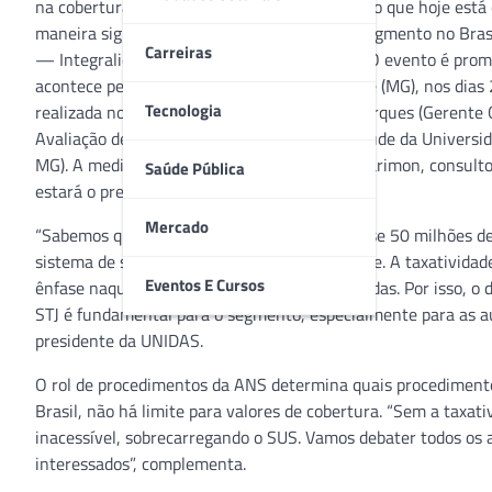
na cobertura dos planos de saúde? A discussão que hoje está e
maneira significativa a sustentabilidade do segmento no Bra
Carreiras
— Integralidade no Cuidado e Saúde Digital. O evento é prom
acontece pela primeira vez em Belo Horizonte (MG), nos dias 
Tecnologia
realizada no dia 26 e reunirá Ana Cristina Marques (Gerente
Avaliação de Tecnologias & Excelência em Saúde da Universid
MG). A mediação do debate será de Raquel Marimon, consulto
Saúde Pública
estará o presidente da ANS, Paulo Rebello.
Mercado
“Sabemos que esse é um tema que afeta quase 50 milhões de 
sistema de saúde suplementar como ele é hoje. A taxatividad
Eventos E Cursos
ênfase naquelas com menor quantidade de vidas. Por isso, o 
STJ é fundamental para o segmento, especialmente para as aut
presidente da UNIDAS.
O rol de procedimentos da ANS determina quais procedimento
Brasil, não há limite para valores de cobertura. “Sem a taxat
inacessível, sobrecarregando o SUS. Vamos debater todos os a
interessados”, complementa.