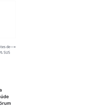
ntes de
⟶
0% SUS
a
aúde
Fórum