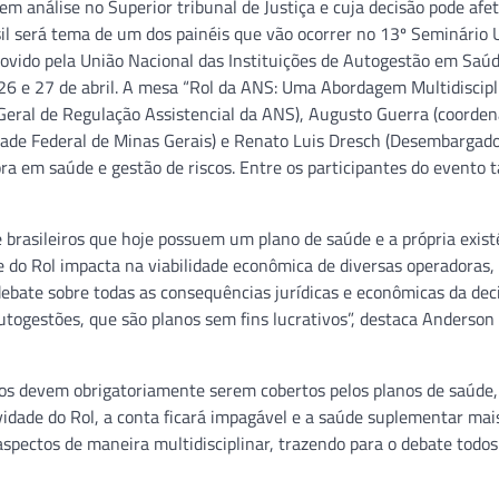
m análise no Superior tribunal de Justiça e cuja decisão pode afet
sil será tema de um dos painéis que vão ocorrer no 13º Seminário
ovido pela União Nacional das Instituições de Autogestão em Saúd
26 e 27 de abril. A mesa “Rol da ANS: Uma Abordagem Multidiscipl
 Geral de Regulação Assistencial da ANS), Augusto Guerra (coorde
ade Federal de Minas Gerais) e Renato Luis Dresch (Desembargado
ra em saúde e gestão de riscos. Entre os participantes do evento
brasileiros que hoje possuem um plano de saúde e a própria exist
e do Rol impacta na viabilidade econômica de diversas operadoras
debate sobre todas as consequências jurídicas e econômicas da dec
ogestões, que são planos sem fins lucrativos”, destaca Anderson 
s devem obrigatoriamente serem cobertos pelos planos de saúde,
ividade do Rol, a conta ficará impagável e a saúde suplementar mai
spectos de maneira multidisciplinar, trazendo para o debate todos