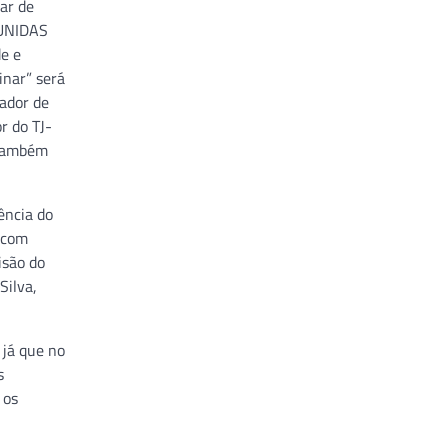
ar de
 UNIDAS
e e
inar” será
nador de
r do TJ-
 também
ência do
, com
isão do
Silva,
 já que no
s
 os