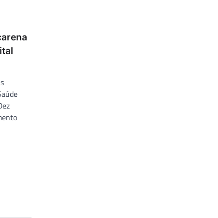
carena
ital
as
 Saúde
Dez
mento