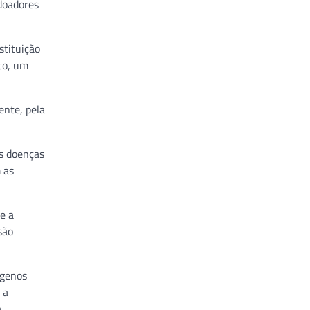
doadores
stituição
to, um
ente, pela
as doenças
 as
ue a
são
ígenos
 a
a