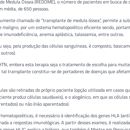
s de Medula Óssea (REDOME), o número de pacientes em busca de 
em média, de 650 pessoas.
mumente chamado de “transplante de medula óssea”, permite a sub
 maligno, por um sistema hematopoiético eficiente sendo, portan
 imunodeficiência, anemia aplástica, talassemia, entre outros.
 seja, pela produção das células sanguíneas, é composto, basicam
 outros).
HTN, embora esta terapia seja o tratamento de escolha para muit
tal transplante constitui-se de portadores de doenças que afetam
lulas são retiradas do próprio paciente (opção utilizada em casos q
iente produz células saudáveis), e o alogênico, em que as células 
rentados) ou não (não aparentados).
o hematopoiéticas, é necessário à identificação dos genes HLA (ant
nada a respostas imunológicas. A partir desses exames, é realizada
s genes HLA”, explica a bióloga, que também é Mestre em Pesquis