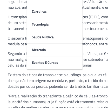
segundo dados do Registro Nacional de Doadores Voluntário
não aparentados, ou seja, doador voluntário, atualmente, é 
Carreiras
O transplante de células-tronco hematopoiéticas (TCTH), co
de um sistema hematopoiético anormal, não necessariamente
Tecnologia
tratamento efetivo para doenças benignas, como síndromes de
Saúde Pública
O sistema hematopoiético, responsável pela hematopoiese, ou
medula óssea e órgãos linfoides (baço, timo, linfonodos, entre
Mercado
Segundo a bióloga imunogeneticista Anna Paula Villela, do G
não malignas, grande parte dos pacientes que se submetem a 
Eventos E Cursos
células do sangue, como as leucemias e os linfomas.
Existem dois tipos de transplante: o autólogo, pelo qual as cé
doença não tem origem na medula e, portanto, o tecido do pac
doadas por outra pessoa, podendo ser do âmbito familiar (apa
“Para a realização do transplante alogênico de células-tronc
leucocitários humanos), cuja função está diretamente relacio
escolha do melhor doador de acordo com a compatibilidade do