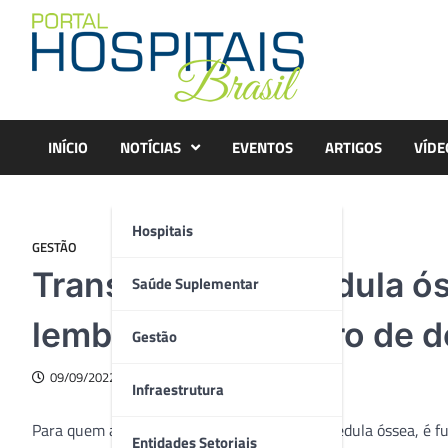
Skip
to
content
INÍCIO
NOTÍCIAS
EVENTOS
ARTIGOS
VÍDE
Hospitais
GESTÃO
Transplante de medula ós
Saúde Suplementar
lembra que cadastro de d
Gestão
09/09/2022
Infraestrutura
Para quem aguarda por um transplante de medula óssea, é fu
Entidades Setoriais