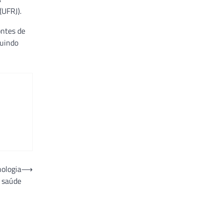
(UFRJ).
ontes de
buindo
nologia
⟶
 saúde