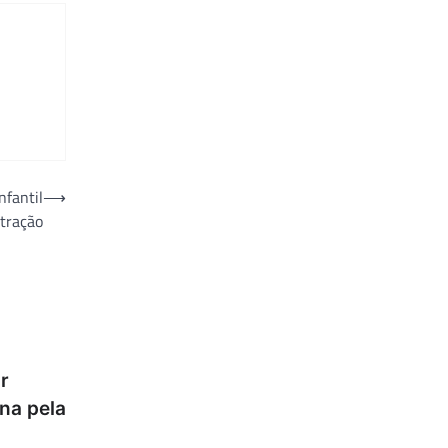
fantil
⟶
tração
or
ina pela