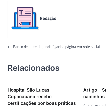
Redação
Navegação
⟵
Banco de Leite de Jundiaí ganha página em rede social
de
Post
Relacionados
Hospital São Lucas
Artigo – S
Copacabana recebe
caminhos
certificações por boas práticas
Aliado ao cui