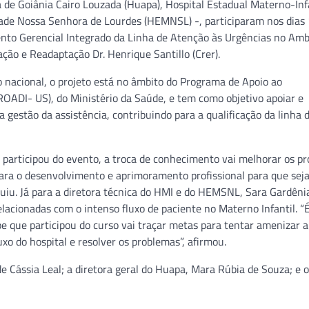
 de Goiânia Cairo Louzada (Huapa), Hospital Estadual Materno-Infa
dade Nossa Senhora de Lourdes (HEMNSL) -, participaram nos dias
ento Gerencial Integrado da Linha de Atenção às Urgências no Am
ação e Readaptação Dr. Henrique Santillo (Crer).
 nacional, o projeto está no âmbito do Programa de Apoio ao
OADI- US), do Ministério da Saúde, e tem como objetivo apoiar e
estão da assistência, contribuindo para a qualificação da linha 
 participou do evento, a troca de conhecimento vai melhorar os p
para o desenvolvimento e aprimoramento profissional para que sej
cluiu. Já para a diretora técnica do HMI e do HEMSNL, Sara Gardêni
lacionadas com o intenso fluxo de paciente no Materno Infantil. “
ipe que participou do curso vai traçar metas para tentar amenizar a
 do hospital e resolver os problemas”, afirmou.
de Cássia Leal; a diretora geral do Huapa, Mara Rúbia de Souza; e o