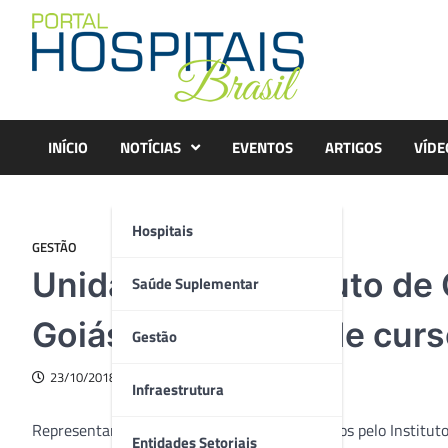
Skip
to
content
INÍCIO
NOTÍCIAS
EVENTOS
ARTIGOS
VÍDE
Hospitais
GESTÃO
Unidades do Instituto d
Saúde Suplementar
Goiás, participam de cur
Gestão
23/10/2018
Infraestrutura
Representantes dos hospitais estaduais geridos pelo Institu
Entidades Setoriais