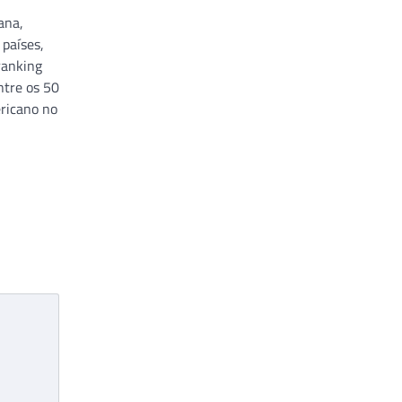
ana,
 países,
ranking
entre os 50
ricano no