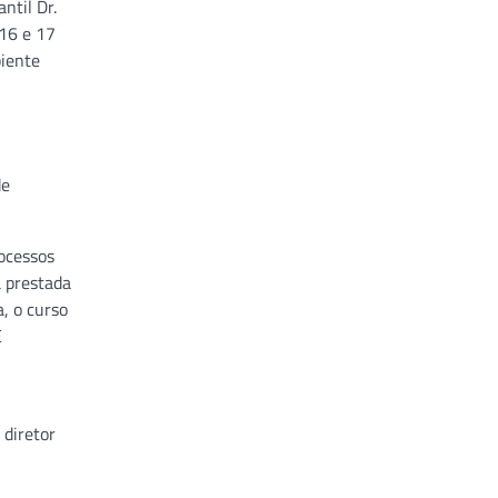
ntil Dr.
 16 e 17
biente
de
rocessos
a prestada
a, o curso
É
 diretor