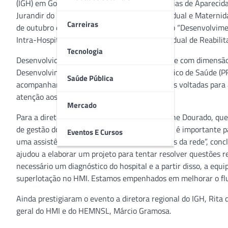
(IGH) em Goiás – Hospital Estadual de Urgências de Aparecida
Jurandir do Nascimento (HMI) e Hospital Estadual e Materni
Carreiras
de outubro do curso de qualificação do Projeto “Desenvolvim
Intra-Hospitalar”, que ocorreu no Centro Estadual de Reabilit
Tecnologia
Desenvolvido pelo Hospital do Coração (HCor) e com dimensão
Desenvolvimento Institucional do Sistema Único de Saúde (PR
Saúde Pública
acompanhar a implementação de intervenções voltadas para a g
atenção aos pacientes agudos.
Mercado
Para a diretora operacional do Huapa, Jaqueline Dourado, que
de gestão dos hospitais envolvidos. “O Projeto é importante 
Eventos E Cursos
uma assistência eficiente e eficaz aos usuários da rede”, con
ajudou a elaborar um projeto para tentar resolver questões re
necessário um diagnóstico do hospital e a partir disso, a equ
superlotação no HMI. Estamos empenhados em melhorar o fluxo
Ainda prestigiaram o evento a diretora regional do IGH, Rita 
geral do HMI e do HEMNSL, Márcio Gramosa.