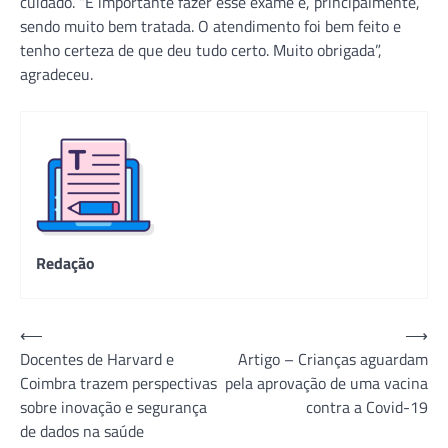
cuidado. “É importante fazer esse exame e, principalmente,
sendo muito bem tratada. O atendimento foi bem feito e
tenho certeza de que deu tudo certo. Muito obrigada”,
agradeceu.
Redação
Navegação
⟵
⟶
Docentes de Harvard e
Artigo – Crianças aguardam
de
Coimbra trazem perspectivas
pela aprovação de uma vacina
Post
sobre inovação e segurança
contra a Covid-19
de dados na saúde