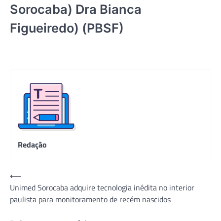
Sorocaba) Dra Bianca
Figueiredo) (PBSF)
Redação
Navegação
⟵
Unimed Sorocaba adquire tecnologia inédita no interior
de
paulista para monitoramento de recém nascidos
Post