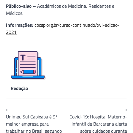
Público-alvo –
Acadêmicos de Medicina, Residentes e
Médicos.
Informações:
cbcsp.org.br/curso-continuado/xvi-edicao-
2021
Redação
Navegação
⟵
⟶
Unimed Sul Capixaba é 9ª
Covid-19: Hospital Materno-
de
melhor empresa para
Infantil de Barcarena alerta
Post
trabalhar no Brasil segundo
sobre cuidados durante