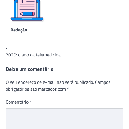
Redação
Navegação
⟵
2020: o ano da telemedicina
de
Post
Deixe um comentário
O seu endereço de e-mail não será publicado.
Campos
obrigatórios são marcados com
*
Comentário
*