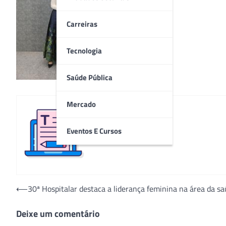
Carreiras
Tecnologia
Saúde Pública
Mercado
Eventos E Cursos
Redação
Navegação
⟵
30ª Hospitalar destaca a liderança feminina na área da 
de
Deixe um comentário
Post