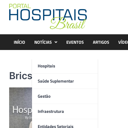
Skip
to
content
INÍCIO
NOTÍCIAS
EVENTOS
ARTIGOS
VÍDE
Hospitais
Brics 1
Saúde Suplementar
Gestão
Infraestrutura
Entidades Setoriais