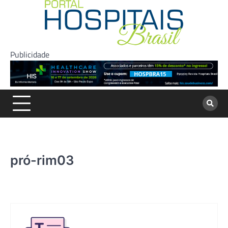
Skip
to
content
Publicidade
pró-rim03