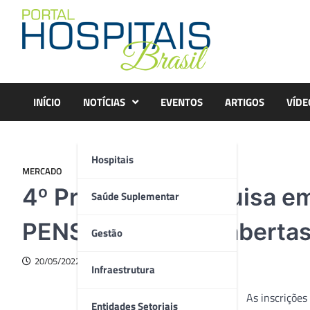
Skip
to
content
INÍCIO
NOTÍCIAS
EVENTOS
ARTIGOS
VÍDE
Hospitais
MERCADO
4º Prêmio de Pesquisa em 
Saúde Suplementar
PENSI: inscrições abertas
Gestão
20/05/2022
Infraestrutura
As inscrições
Entidades Setoriais