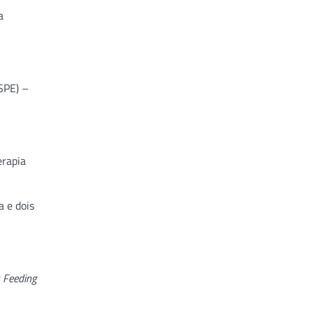
a
HSPE) –
erapia
 e dois
s Feeding