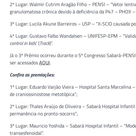
2º Lugar: Walmir Cutrim Aragão Filho – PENSI – “Vetor lent
granulomatosa crônica devido à deficiência da P47 – PHOX – 
3º Lugar: Lucila Akune Barreiros – USP – “X-SCID causada p
4º Lugar: Gustavo Falbo Wandalsen – UNIFESP-EPM – “Validaçã
control in kids
’ (
Track
)”.
Já o 3º Prêmio ocorreu durante o 5º Congresso Sabará-PENSI d
ser acessados
AQUI
.
Confira as premiações:
1º Lugar: Eduardo Varjão Vieira – Hospital Santa Marcelina 
de craniossinostose metotópica”;
2º Lugar: Thales Araújo de Oliveira – Sabará Hospital Infan
permanência no pronto-socorro”;
3º Lugar: Mauricio Yoshida – Sabará Hospital Infantil – “Mod
transesfenoidal”.