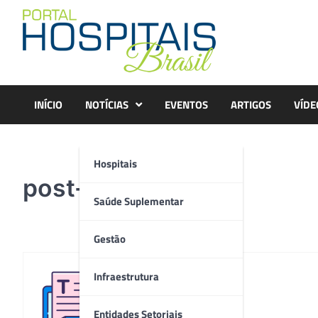
Skip
to
content
INÍCIO
NOTÍCIAS
EVENTOS
ARTIGOS
VÍDE
Hospitais
post-base
Saúde Suplementar
Gestão
Infraestrutura
Redação
Entidades Setoriais