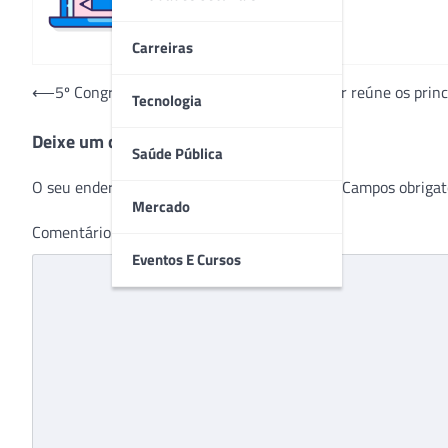
Carreiras
Navegação
⟵
5º Congresso Todos Juntos Contra o Câncer reúne os princ
Tecnologia
de
Deixe um comentário
Post
Saúde Pública
O seu endereço de e-mail não será publicado.
Campos obrigat
Mercado
Comentário
*
Eventos E Cursos