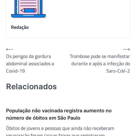
Redação
Navegação
⟵
⟶
Os perigos da gordura
Trombose pode se manifestar
de
abdominal associados a
durante e após a infecção do
Post
Covid-19
Sars-CoV-2
Relacionados
População não vacinada registra aumento no
número de óbitos em São Paulo
Óbitos de jovens e pessoas que ainda não receberam
imunização foram únicas faixas que registraram