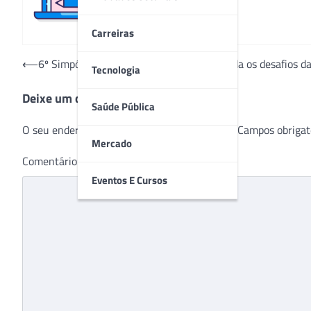
Carreiras
Navegação
⟵
6º Simpósio Científico Digital CEJAM aborda os desafios d
Tecnologia
de
Deixe um comentário
Post
Saúde Pública
O seu endereço de e-mail não será publicado.
Campos obrigat
Mercado
Comentário
*
Eventos E Cursos