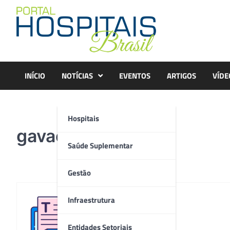
Skip
to
content
INÍCIO
NOTÍCIAS
EVENTOS
ARTIGOS
VÍDE
Hospitais
gavacao
Saúde Suplementar
Gestão
Infraestrutura
Redação
Entidades Setoriais