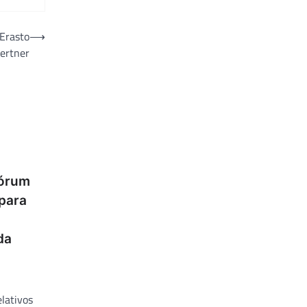
 Erasto
⟶
ertner
fórum
para
da
lativos