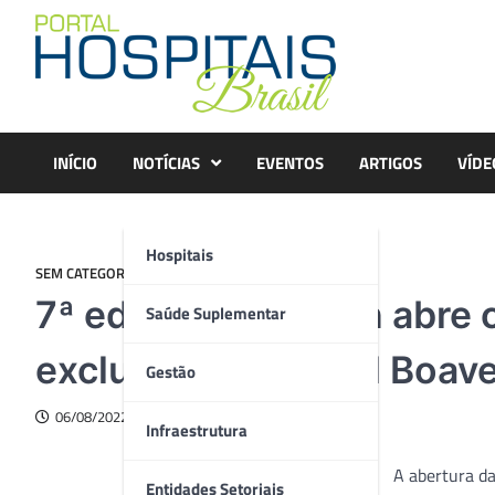
Skip
to
content
INÍCIO
NOTÍCIAS
EVENTOS
ARTIGOS
VÍDE
Hospitais
SEM CATEGORIA
7ª edição do Enatih abr
Saúde Suplementar
exclusivo de Daniel Boav
Gestão
06/08/2022
Infraestrutura
A abertura da
Entidades Setoriais