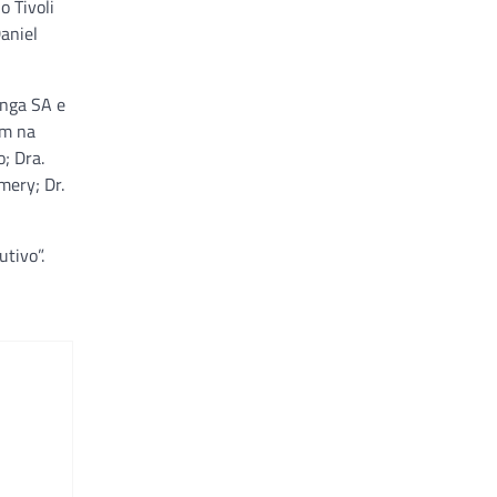
o Tivoli
aniel
onga SA e
am na
; Dra.
mery; Dr.
tivo”.