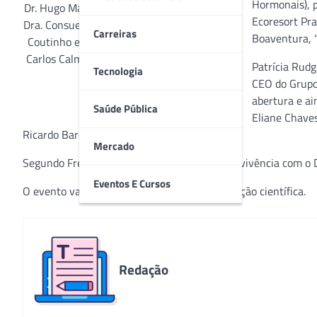
Hormonais), p
Dr. Hugo Maia Filho, Fred Benzaquen Costa,
Ecoresort Pra
Dra. Consuelo Callizo, Dr. Walter Pace, Elsior
Carreiras
Boaventura, 
Coutinho e Teresa Pereira (sócios), Dr. Luiz
Carlos Calmon, Dra. Eliane Chaves, Patrícia
Patrícia Rudg
Tecnologia
Rudge
CEO do Grupo
abertura e ai
Saúde Pública
Eliane Chaves
Ricardo Barone; e Dr. Walter Pace.
Mercado
Segundo Fred, “a experiência que tive e a convivência com o
Eventos E Cursos
O evento vai até domingo, 7, com a programação científica.
Redação