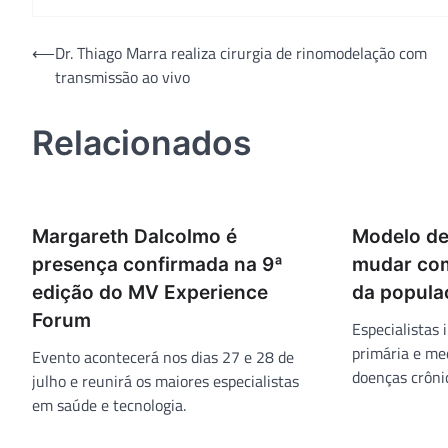
Navegação
⟵
Dr. Thiago Marra realiza cirurgia de rinomodelação com
transmissão ao vivo
de
Post
Relacionados
Margareth Dalcolmo é
Modelo de
presença confirmada na 9ª
mudar com
edição do MV Experience
da popula
Forum
Especialistas
primária e me
Evento acontecerá nos dias 27 e 28 de
doenças crôni
julho e reunirá os maiores especialistas
em saúde e tecnologia.