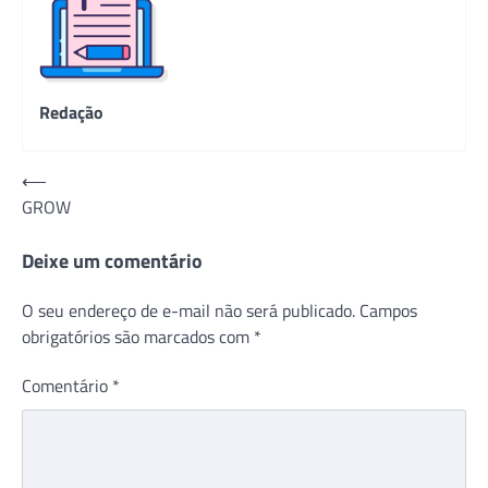
Redação
Navegação
⟵
GROW
de
Post
Deixe um comentário
O seu endereço de e-mail não será publicado.
Campos
obrigatórios são marcados com
*
Comentário
*