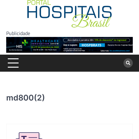
Skip
to
content
Publicidade
md800(2)