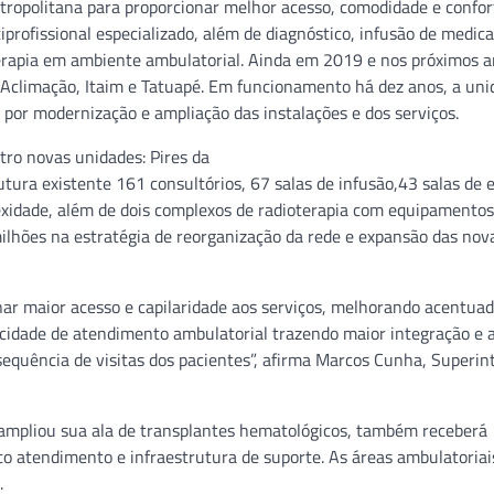
tropolitana para proporcionar melhor acesso, comodidade e confor
profissional especializado, além de diagnóstico, infusão de medi
ioterapia em ambiente ambulatorial. Ainda em 2019 e nos próximos a
 Aclimação, Itaim e Tatuapé. Em funcionamento há dez anos, a uni
por modernização e ampliação das instalações e dos serviços.
tro novas unidades: Pires da
rutura existente 161 consultórios, 67 salas de infusão,43 salas de
exidade, além de dois complexos de radioterapia com equipamentos
ilhões na estratégia de reorganização da rede e expansão das nov
nar maior acesso e capilaridade aos serviços, melhorando acentu
acidade de atendimento ambulatorial trazendo maior integração e a
sequência de visitas dos pacientes”, afirma Marcos Cunha, Superi
 ampliou sua ala de transplantes hematológicos, também receberá
to atendimento e infraestrutura de suporte. As áreas ambulatoriai
.