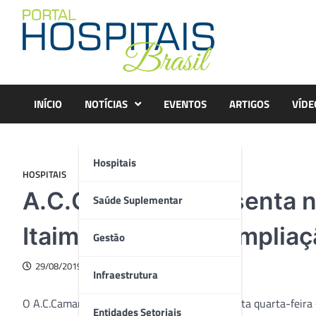
Skip
to
content
INÍCIO
NOTÍCIAS
EVENTOS
ARTIGOS
VÍDE
Hospitais
HOSPITAIS
A.C.Camargo apresenta no
Saúde Suplementar
Itaim e Tatuapé e amplia
Gestão
29/08/2019
Infraestrutura
O A.C.Camargo Cancer Center apresentou nesta quarta-feira 
Entidades Setoriais