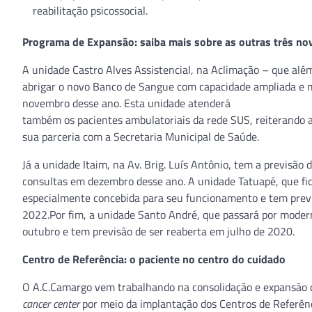
reabilitação psicossocial.
Programa de Expansão: saiba mais sobre as outras três no
A unidade Castro Alves Assistencial, na Aclimação – que além
abrigar o novo Banco de Sangue com capacidade ampliada e ma
novembro desse ano. Esta unidade atenderá
também os pacientes ambulatoriais da rede SUS, reiterando a 
sua parceria com a Secretaria Municipal de Saúde.
Já a unidade Itaim, na Av. Brig. Luís Antônio, tem a previsão 
consultas em dezembro desse ano. A unidade Tatuapé, que fica
especialmente concebida para seu funcionamento e tem previs
2022.Por fim, a unidade Santo André, que passará por modern
outubro e tem previsão de ser reaberta em julho de 2020.
Centro de Referência: o paciente no centro do cuidado
O A.C.Camargo vem trabalhando na consolidação e expansão 
cancer center
por meio da implantação dos Centros de Referênc