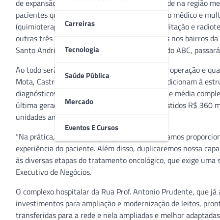
de expansão de unidades ambulatoriais em rede na região me
pacientes que se deslocam para o atendimento médico e multi
Carreiras
(quimioterapia), cirurgias ambulatoriais, reabilitação e rad
outras três novas unidades serão inauguradas nos bairros da
Tecnologia
Santo André, que atende sobre tudo a região do ABC, passará 
Ao todo serão oito unidades, sendo quatro em operação e qua
Saúde Pública
Mota, Castro Alves, Itaim e Tatuapé. Juntas, adicionam à est
diagnósticos e 18 salas cirúrgicas de pequena e média compl
Mercado
última geração. Desde 2017 estão sendo investidos R$ 360 m
unidades ambulatoriais.
Eventos E Cursos
“Na prática, com essa ampliação da rede buscamos proporcio
experiência do paciente. Além disso, duplicaremos nossa cap
às diversas etapas do tratamento oncológico, que exige uma 
Executivo de Negócios.
O complexo hospitalar da Rua Prof. Antonio Prudente, que já
investimentos para ampliação e modernização de leitos, pron
transferidas para a rede e nela ampliadas e melhor adaptadas