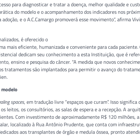
esso para diagnosticar e tratar a doença, melhor qualidade e cust
prática do modelo e o acompanhamento dos indicadores nos próximo
a adoção, e o A.C.Camargo promoverá esse movimento”, afirma Viv
alizados, é oferecido o
ma mais eficiente, humanizada e conveniente para cada paciente.
istencial dedicam seu conhecimento a esta Instituição, que é refer
mento, ensino e pesquisa do câncer. “A medida que novos conhecim
vos tratamentos são implantados para permitir o avanço do tratam
ien.
o modelo
aling spaces
, em tradução livre “espaços que curam”. Isso significa q
 leitos, os consultórios, as salas de espera e a recepção. A arqui
acientes. Com investimento de aproximadamente R$ 120 milhões, a
alar, localizado à Rua Antônio Prudente, que conta com infraestru
e dedicados aos transplantes de órgão e medula óssea, pronto atend