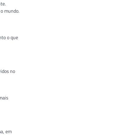
te.
o o mundo.
nto o que
vidos no
mais
ma, em