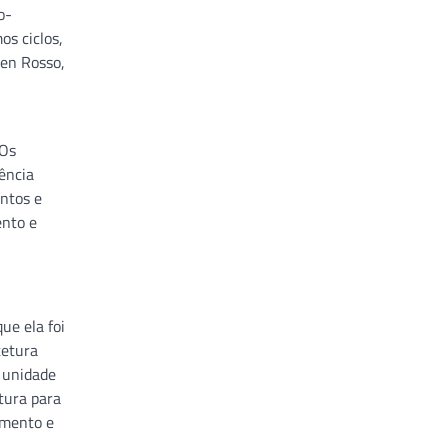
o-
s ciclos,
ien Rosso,
 Os
ência
entos e
ento e
ue ela foi
tetura
 unidade
tura para
imento e