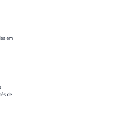
des em
e
mês de