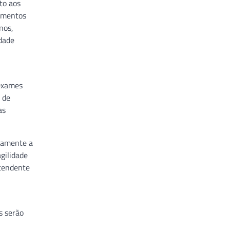
to aos
camentos
nos,
dade
 exames
 de
as
adamente a
gilidade
ntendente
s serão