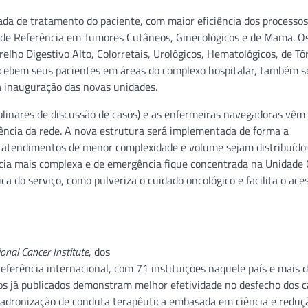
ada de tratamento do paciente, com maior eficiência dos processos
os de Referência em Tumores Cutâneos, Ginecológicos e de Mama. O
lho Digestivo Alto, Colorretais, Urológicos, Hematológicos, de Tó
ecebem seus pacientes em áreas do complexo hospitalar, também s
da inauguração das novas unidades.
plinares de discussão de casos) e as enfermeiras navegadoras vêm
rência da rede. A nova estrutura será implementada de forma a
 os atendimentos de menor complexidade e volume sejam distribuído
cia mais complexa e de emergência fique concentrada na Unidade 
ca do serviço, como pulveriza o cuidado oncológico e facilita o ace
onal Cancer Institute
, dos
eferência internacional, com 71 instituições naquele país e mais
os já publicados demonstram melhor efetividade no desfecho dos c
, padronização de conduta terapêutica embasada em ciência e reduç