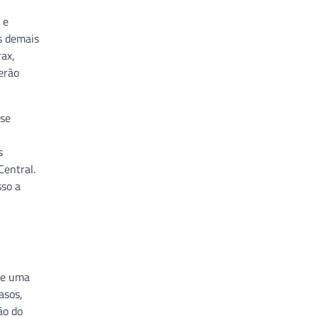
 e
s demais
rax,
erão
 se
s
Central.
sso a
 de uma
asos,
ão do